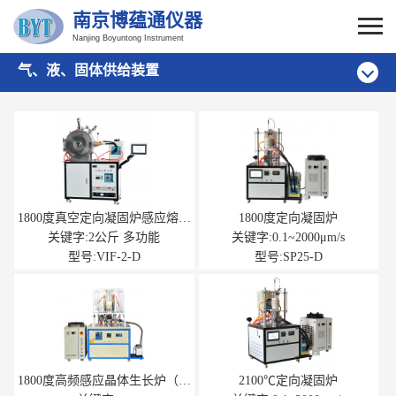
南京博蕴通仪器
Nanjing Boyuntong Instrument
气、液、固体供给装置
1800度真空定向凝固炉感应熔炼
1800度定向凝固炉
炉
关键字:2公斤 多功能
关键字:0.1~2000μm/s
型号:VIF-2-D
型号:SP25-D
1800度高频感应晶体生长炉（坩
2100℃定向凝固炉