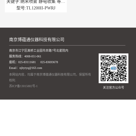
PECVD系统
关键字:纳米喷雾 静电收集 等离
子体放电
型号:TL1200II-PWRJ
南京博蕴通仪器科技有限公司
南京市江宁区高桥工业园市井路7号北星院内
服务热线：
4008-051-061
座机：
025-83111681
025-83693678
Email：njbytyq@163.com
本网站内容，均属于南京博蕴通仪器科技有限公司，保留所有
权利.
苏ICP备13015882号-1
关注官方公众号