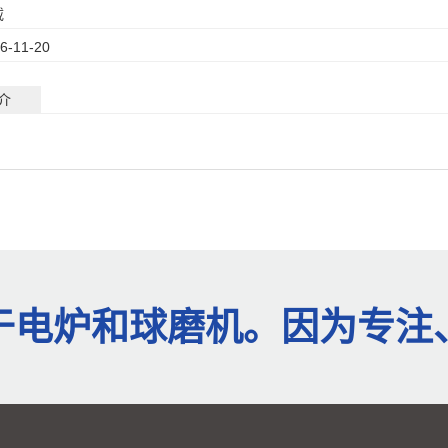
载
6-11-20
介
于电炉和球磨机。因为专注