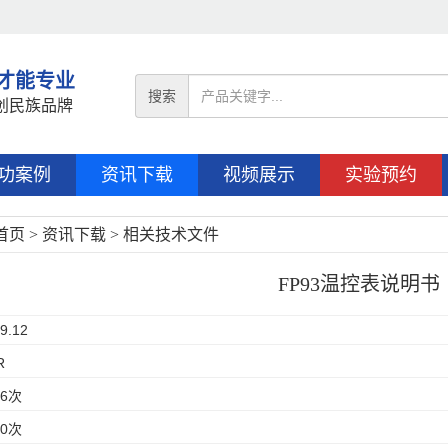
 才能专业
搜索
创民族品牌
功案例
资讯下载
视频展示
实验预约
首页
>
资讯下载
>
相关技术文件
FP93温控表说明书
9.12
R
6
次
0
次