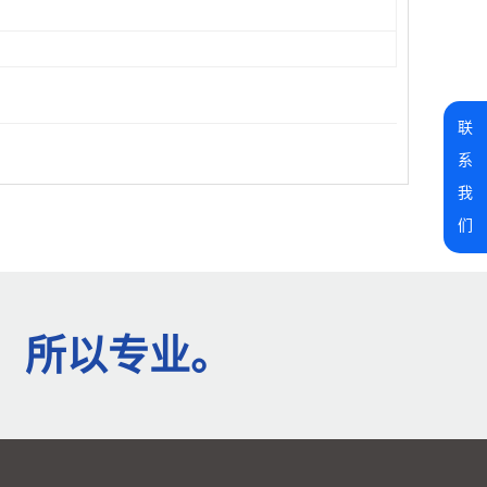
联
系
我
们
、所以专业。