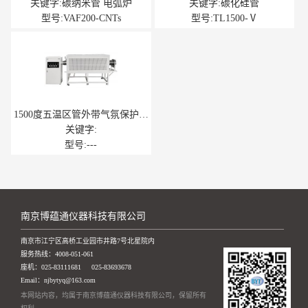
炉
关键字:碳纳米管 电弧炉
关键字:碳化硅管
型号:VAF200-CNTs
型号:TL1500-Ⅴ
1500度五温区管外带气氛保护管
式炉
关键字:
型号:---
南京博蕴通仪器科技有限公司
南京市江宁区高桥工业园市井路7号北星院内
服务热线：
4008-051-061
座机：
025-83111681
025-83693678
Email：njbytyq@163.com
本网站内容，均属于南京博蕴通仪器科技有限公司，保留所有